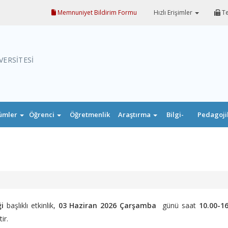
Memnuniyet Bildirim Formu
Hızlı Erişimler
Te
VERSİTESİ
ümler
Öğrenci
Öğretmenlik
Araştırma
Bilgi-
Pedagoji
Uygulaması
Belge
Formasyo
i
başlıklı etkinlik,
03
Haziran 2026 Çarşamba
günü saat
10.00-16
ir.