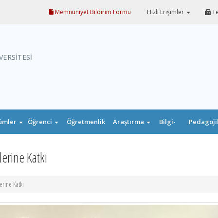
Memnuniyet Bildirim Formu
Hızlı Erişimler
Te
VERSİTESİ
ümler
Öğrenci
Öğretmenlik
Araştırma
Bilgi-
Pedagoji
Uygulaması
Belge
Formasyo
erine Katkı
erine Katkı