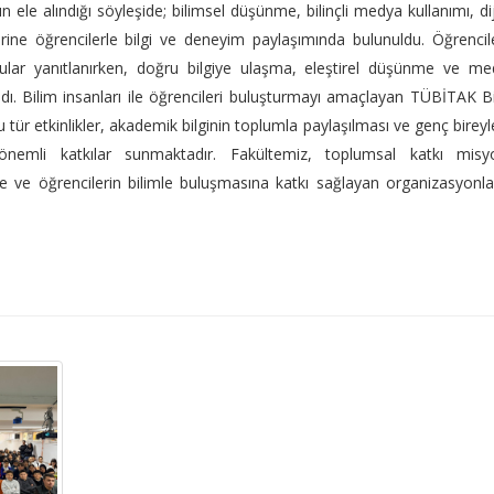
n ele alındığı söyleşide; bilimsel düşünme, bilinçli medya kullanımı, dij
erine öğrencilerle bilgi ve deneyim paylaşımında bulunuldu. Öğrencil
orular yanıtlanırken, doğru bilgiye ulaşma, eleştirel düşünme ve m
ndı. Bilim insanları ile öğrencileri buluşturmayı amaçlayan TÜBİTAK B
tür etkinlikler, akademik bilginin toplumla paylaşılması ve genç bireyl
dan önemli katkılar sunmaktadır. Fakültemiz, toplumsal katkı mis
ye ve öğrencilerin bilimle buluşmasına katkı sağlayan organizasyonl