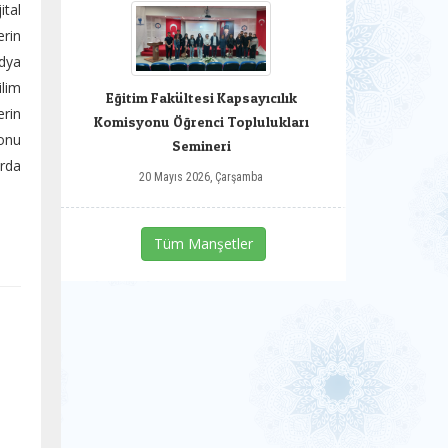
ital
erin
edya
ilim
Eğitim Fakültesi Kapsayıcılık
erin
Komisyonu Öğrenci Toplulukları
yonu
Semineri
arda
20 Mayıs 2026, Çarşamba
Tüm Manşetler