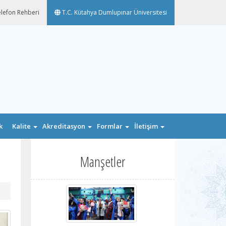
lefon Rehberi
T.C. Kütahya Dumlupınar Üniversitesi
k
Kalite
Akreditasyon
Formlar
İletişim
n
Manşetler