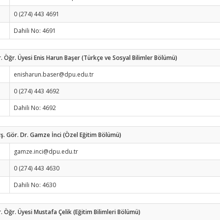
0 (274) 443 4691
Dahili No: 4691
. Öğr. Üyesi Enis Harun Başer (Türkçe ve Sosyal Bilimler Bölümü)
enisharun.baser@dpu.edu.tr
0 (274) 443 4692
Dahili No: 4692
ş. Gör. Dr. Gamze İnci (Özel Eğitim Bölümü)
gamze.inci@dpu.edu.tr
0 (274) 443 4630
Dahili No: 4630
. Öğr. Üyesi Mustafa Çelik (Eğitim Bilimleri Bölümü)