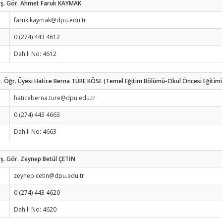
rş. Gör. Ahmet Faruk KAYMAK
faruk.kaymak@dpu.edu.tr
0 (274) 443 4612
Dahili No: 4612
. Öğr. Üyesi Hatice Berna TÜRE KÖSE (Temel Eğitim Bölümü-Okul Öncesi Eğitimi
haticeberna.ture@dpu.edu.tr
0 (274) 443 4663
Dahili No: 4663
ş. Gör. Zeynep Betül ÇETİN
zeynep.cetin@dpu.edu.tr
0 (274) 443 4620
Dahili No: 4620