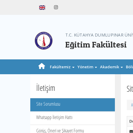
T.C. KÜTAHYA DUMLUPINAR ÜNİ
Eğitim Fakültesi
Fakültemiz
Yönetim
Akademik
Böl
İletişim
Si
Site Sorumlusu
A
Whatsapp İletişim Hattı
Do
Görüş, Öneri ve Şikayet Formu