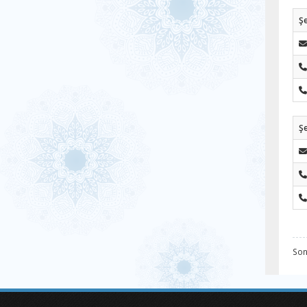
Şe
Ş
Son