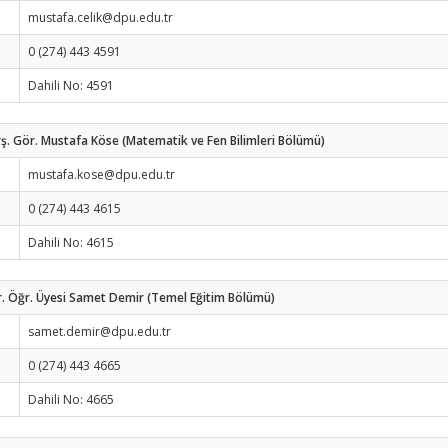
mustafa.celik@dpu.edu.tr
0 (274) 443 4591
Dahili No: 4591
ş. Gör. Mustafa Köse (Matematik ve Fen Bilimleri Bölümü)
mustafa.kose@dpu.edu.tr
0 (274) 443 4615
Dahili No: 4615
. Öğr. Üyesi Samet Demir (Temel Eğitim Bölümü)
samet.demir@dpu.edu.tr
0 (274) 443 4665
Dahili No: 4665