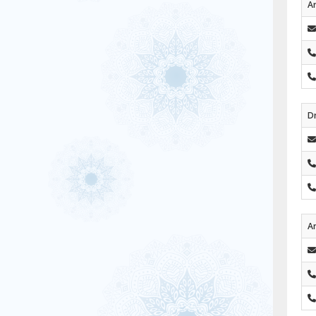
A
Dr
Ar