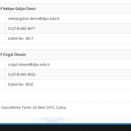
f Nebiye Gülçin Deniz
nebiyegulcin.deniz@dpu.edu.tr
0 (274) 443 4617
Dahili No: 4617
ef Özgül Öksüm
ozgul.oksum@dpu.edu.tr
0 (274) 443 4502
Dahili No: 4502
 Güncelleme Tarihi: 02 Ekim 2015, Cuma