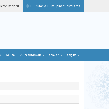
lefon Rehberi
T.C. Kütahya Dumlupınar Üniversitesi
k
Kalite
Akreditasyon
Formlar
İletişim
n