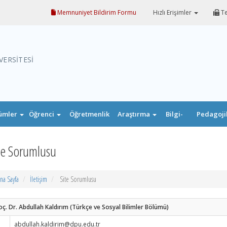
Memnuniyet Bildirim Formu
Hızlı Erişimler
Te
VERSİTESİ
ümler
Öğrenci
Öğretmenlik
Araştırma
Bilgi-
Pedagoji
Uygulaması
Belge
Formasyo
te Sorumlusu
na Sayfa
İletişim
Site Sorumlusu
ç. Dr. Abdullah Kaldırım (Türkçe ve Sosyal Bilimler Bölümü)
abdullah.kaldirim@dpu.edu.tr