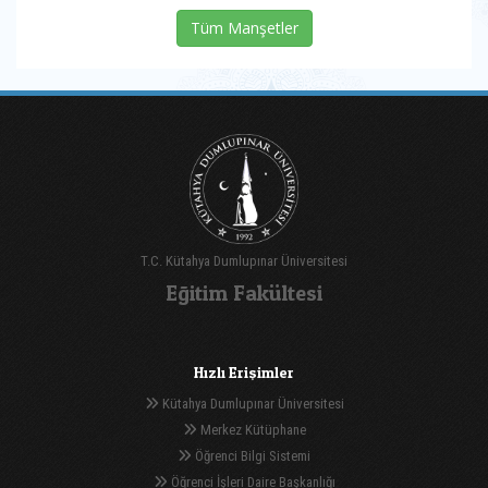
Tüm Manşetler
T.C. Kütahya Dumlupınar Üniversitesi
Eğitim Fakültesi
Hızlı Erişimler
Kütahya Dumlupınar Üniversitesi
Merkez Kütüphane
Öğrenci Bilgi Sistemi
Öğrenci İşleri Daire Başkanlığı