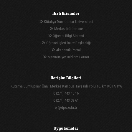
Hızlı Erişimler
Kütahya Dumlupınar Üniversitesi
Merkez Kütüphane
Öğrenci Bilgi Sistemi
Öğrenci İşleri Daire Başkanlığı
Akademik Portal
Memnuniyet Bildirim Formu
İletişim Bilgileri
Kütahya Dumlupınar Üniv. Merkez Kampüs Tavşanlı Yolu 10. km KÜTAHYA
0 (274) 443 45 16
0 (274) 443 03 61
ef@dpu.edu.tr
Uygulamalar