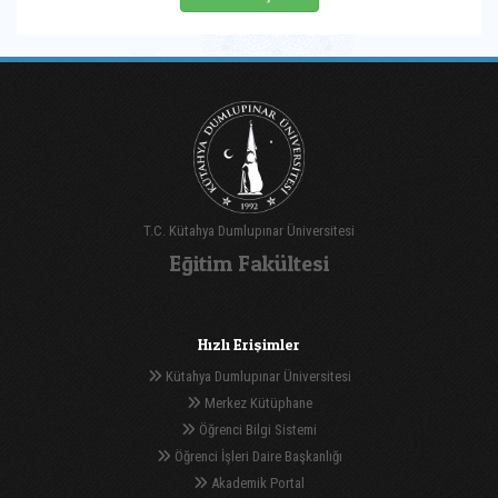
T.C. Kütahya Dumlupınar Üniversitesi
Eğitim Fakültesi
Hızlı Erişimler
Kütahya Dumlupınar Üniversitesi
Merkez Kütüphane
Öğrenci Bilgi Sistemi
Öğrenci İşleri Daire Başkanlığı
Akademik Portal