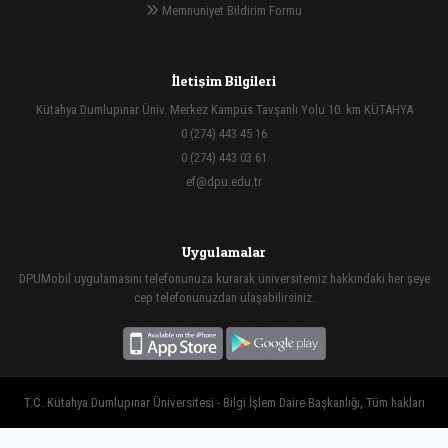
Memnuniyet Bildirim Formu
İletişim Bilgileri
Kütahya Dumlupınar Üniv. Merkez Kampüs Tavşanlı Yolu 10. km KÜTAHYA
0 (274) 443 45 16
0 (274) 443 03 61
ef@dpu.edu.tr
Uygulamalar
DPUMobil uygulamasını telefonunuza kurarak üniversitemiz hakkındaki her şeye
cep telefonunuzdan ulaşabilirsiniz.
T.C. Kütahya Dumlupınar Üniversitesi - Bilgi İşlem Daire Başkanlığı, Tüm hakları