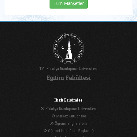
Tüm Manşetler
T.C. Kütahya Dumlupınar Üniversitesi
Eğitim Fakültesi
Hızlı Erişimler
Kütahya Dumlupınar Üniversitesi
Merkez Kütüphane
Öğrenci Bilgi Sistemi
Öğrenci İşleri Daire Başkanlığı