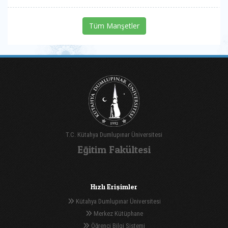
Tüm Manşetler
T.C. Kütahya Dumlupınar Üniversitesi
Eğitim Fakültesi
Hızlı Erişimler
Kütahya Dumlupınar Üniversitesi
Merkez Kütüphane
Öğrenci Bilgi Sistemi