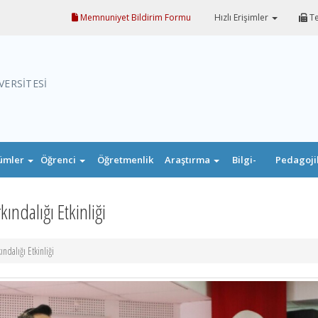
Memnuniyet Bildirim Formu
Hızlı Erişimler
Te
VERSİTESİ
ümler
Öğrenci
Öğretmenlik
Araştırma
Bilgi-
Pedagoji
Uygulaması
Belge
Formasyo
ındalığı Etkinliği
ndalığı Etkinliği