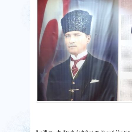
Fakültemizde Burak Akdoğan ve Nurgül Meltem Ş