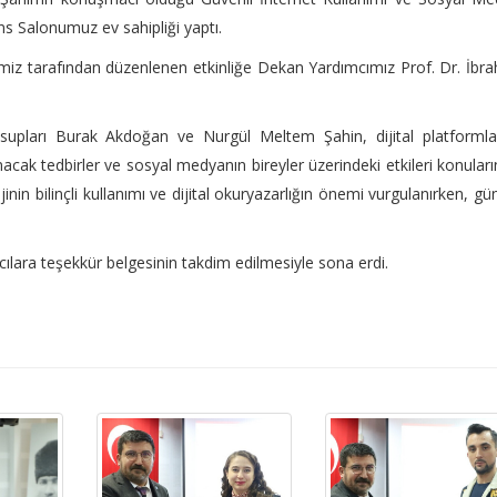
ns Salonumuz ev sahipliği yaptı.
iz tarafından düzenlenen etkinliğe Dekan Yardımcımız Prof. Dr. İbr
supları Burak Akdoğan ve Nurgül Meltem Şahin, dijital platformla
lınacak tedbirler ve sosyal medyanın bireyler üzerindeki etkileri konular
in bilinçli kullanımı ve dijital okuryazarlığın önemi vurgulanırken, gü
lara teşekkür belgesinin takdim edilmesiyle sona erdi.