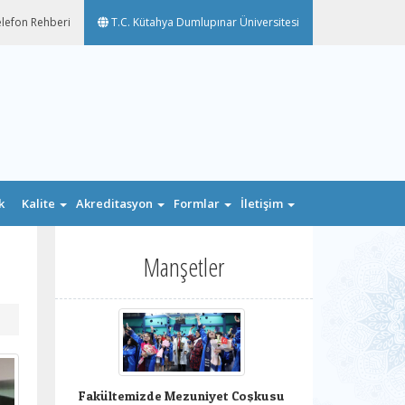
lefon Rehberi
T.C. Kütahya Dumlupınar Üniversitesi
k
Kalite
Akreditasyon
Formlar
İletişim
n
Manşetler
Fakültemizde Mezuniyet Coşkusu