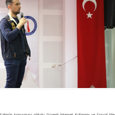
ahin’in konuşmacı olduğu Güvenli İnternet Kullanımı ve Sosyal Me