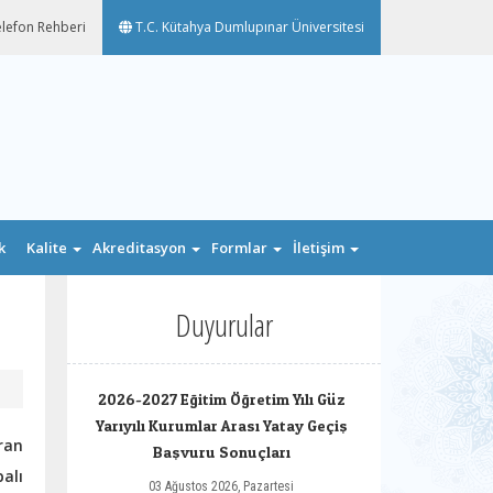
lefon Rehberi
T.C. Kütahya Dumlupınar Üniversitesi
k
Kalite
Akreditasyon
Formlar
İletişim
n
Duyurular
2026-2027 Eğitim Öğretim Yılı Güz
Yarıyılı Kurumlar Arası Yatay Geçiş
ran
Başvuru Sonuçları
alı
03 Ağustos 2026, Pazartesi