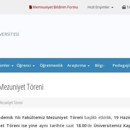
Memnuniyet Bildirim Formu
Hızlı Erişimler
Te
VERSİTESİ
ümler
Öğrenci
Öğretmenlik
Araştırma
Bilgi-
Pedagoji
Uygulaması
Belge
Formasyo
 Mezuniyet Töreni
Mezuniyet Töreni
ademik Yılı Fakültemiz Mezuniyet Töreni
başlıklı etkinlik,
19 Hazi
et Töreni ise yine
aynı tarihte
saat
18.00
'de
Üniversitemiz Kap