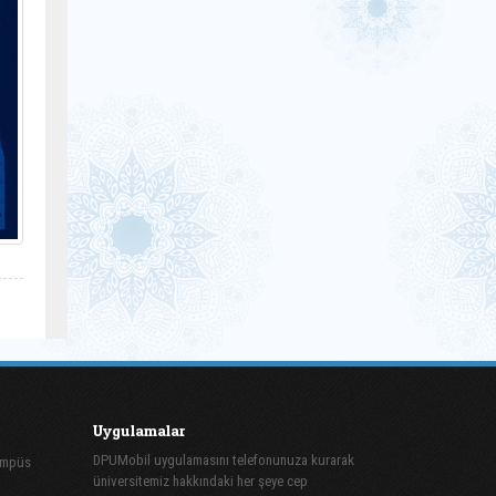
Uygulamalar
DPUMobil uygulamasını telefonunuza kurarak
ampüs
üniversitemiz hakkındaki her şeye cep