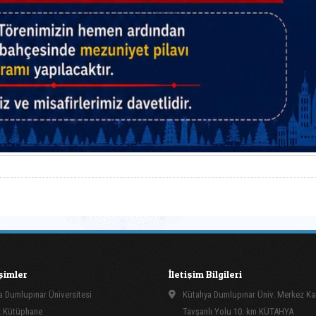
işimler
İletişim Bilgileri
 Dumlupınar Üniversitesi
Kütahya Dumlupınar Üniv. Merkez K
 Kütüphane
Tavşanlı Yolu 10. km KÜTAHYA