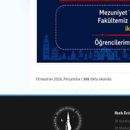
18 Haziran 2026, Perşembe /
366
defa okundu.
Hızlı Er
Kütahya
Merkez