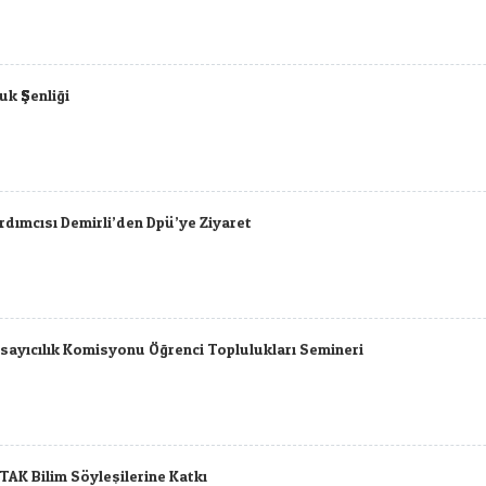
uk Şenliği
ardımcısı Demirli’den Dpü’ye Ziyaret
psayıcılık Komisyonu Öğrenci Toplulukları Semineri
AK Bilim Söyleşilerine Katkı