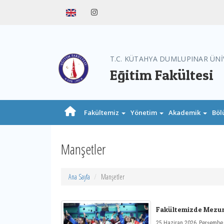
T.C. KÜTAHYA DUMLUPINAR ÜNİ
Eğitim Fakültesi
Fakültemiz
Yönetim
Akademik
Böl
Manşetler
Ana Sayfa
Manşetler
Fakültemizde Mezu
25 Haziran 2026, Perşembe