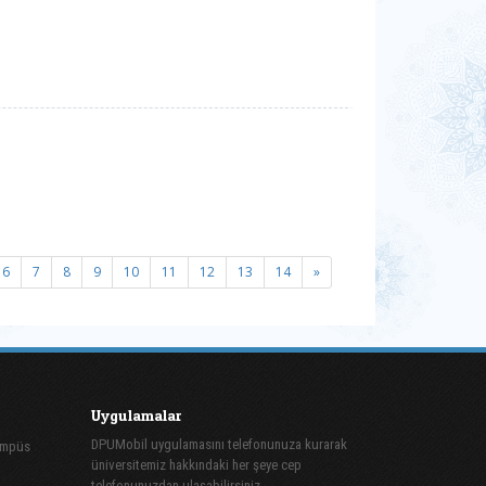
6
7
8
9
10
11
12
13
14
»
Uygulamalar
DPUMobil uygulamasını telefonunuza kurarak
ampüs
üniversitemiz hakkındaki her şeye cep
telefonunuzdan ulaşabilirsiniz.