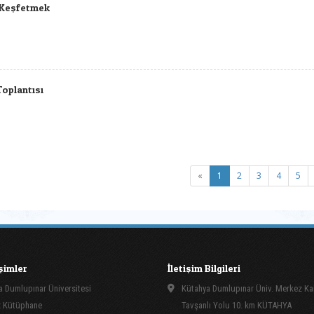
ı Keşfetmek
oplantısı
(current)
«
1
2
3
4
5
işimler
İletişim Bilgileri
 Dumlupınar Üniversitesi
Kütahya Dumlupınar Üniv. Merkez K
 Kütüphane
Tavşanlı Yolu 10. km KÜTAHYA