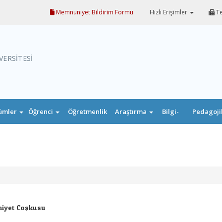
Memnuniyet Bildirim Formu
Hızlı Erişimler
Te
VERSİTESİ
ümler
Öğrenci
Öğretmenlik
Araştırma
Bilgi-
Pedagoji
Uygulaması
Belge
Formasyo
niyet Coşkusu