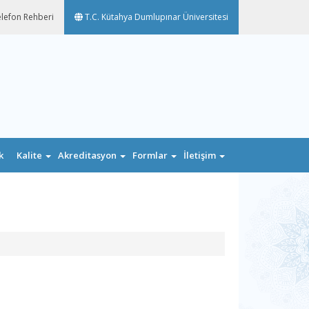
lefon Rehberi
T.C. Kütahya Dumlupınar Üniversitesi
k
Kalite
Akreditasyon
Formlar
İletişim
n