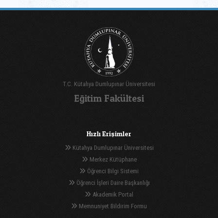
T.C. Kütahya Dumlupınar Üniversitesi
Eğitim Fakültesi
Hızlı Erişimler
Kütahya Dumlupınar Üniversitesi
Merkez Kütüphane
Öğrenci Bilgi Sistemi
Öğrenci İşleri Daire Başkanlığı
Akademik Portal
Memnuniyet Bildirim Formu