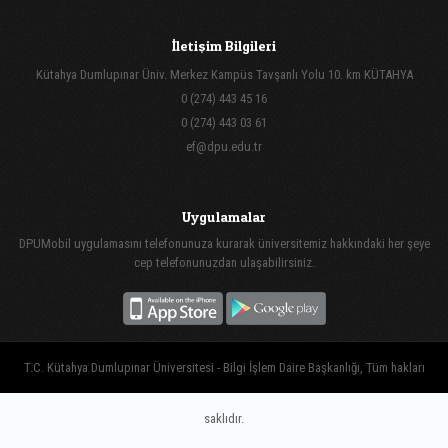
İletişim Bilgileri
Kütahya Dumlupınar Üniv. Merkez Kampüs Tavşanlı Yolu 10. km KÜTAHYA
0 (274) 443 45 16
0 (274) 443 03 61
ef@dpu.edu.tr
Uygulamalar
DPUMobil uygulamasını telefonunuza kurarak üniversitemiz hakkındaki her şeye
cep telefonunuzdan ulaşabilirsiniz.
T.C. Kütahya Dumlupınar Üniversitesi - Bilgi İşlem Daire Başkanlığı, Tüm hakları
saklıdır.